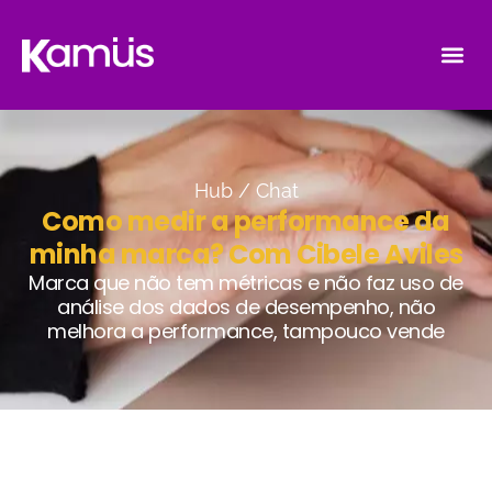
Hub /
Chat
Como medir a performance da
minha marca? Com Cibele Aviles
Marca que não tem métricas e não faz uso de
análise dos dados de desempenho, não
melhora a performance, tampouco vende