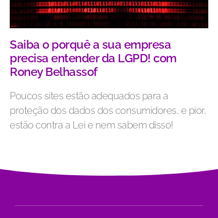
Saiba o porquê a sua empresa
precisa entender da LGPD! com
Roney Belhassof
Poucos sites estão adequados para a
proteção dos dados dos consumidores, e pior,
estão contra a Lei e nem sabem disso!