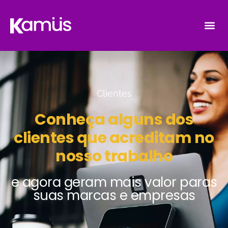
Clientes
Conheça alguns dos
clientes que acreditam no
nosso trabalho
e agora geram mais valor paras
suas marcas e empresas