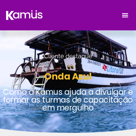
Cliente destaque
Onda Azul
Como a Kamus ajuda a divulgar e
formar as turmas de capacitação
em mergulho