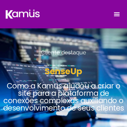
Cliente destaque
SenseUp
Como a Kamus ajudou a criar o
site para a plataforma de
conexões complexas auxiliando o
desenvolvimento de seus clientes