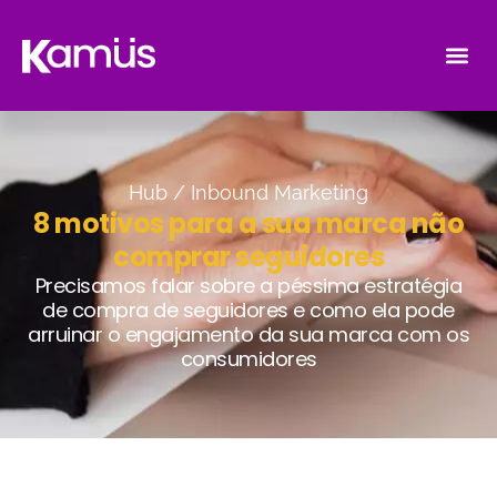
Hub /
Inbound Marketing
8 motivos para a sua marca não
comprar seguidores
Precisamos falar sobre a péssima estratégia
de compra de seguidores e como ela pode
arruinar o engajamento da sua marca com os
consumidores