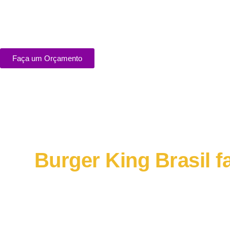
Faça um Orçamento
Burger King Brasil f
A marca fez uma ação bem simples, por
redes soci