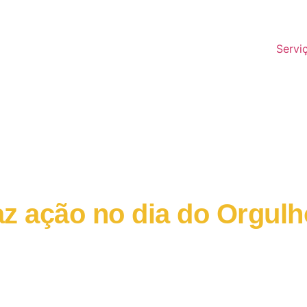
Servi
Hub /
Snacks
az ação no dia do Orgul
ém bem pensada para engajar com o públic
ais nessa data da cultura pop.