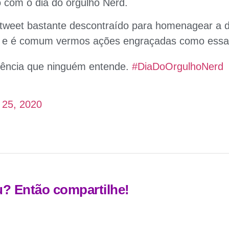
com o dia do orgulho Nerd.
 tweet bastante descontraído para homenagear a 
a e é comum vermos ações engraçadas como essa
rência que ninguém entende.
#DiaDoOrgulhoNerd
 25, 2020
u? Então compartilhe!