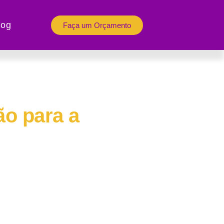
log
Faça um Orçamento
o para a
rar mais vendas