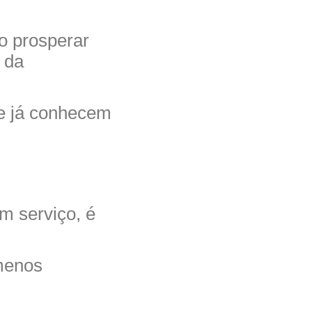
o prosperar
 da
ue já conhecem
m serviço, é
 menos