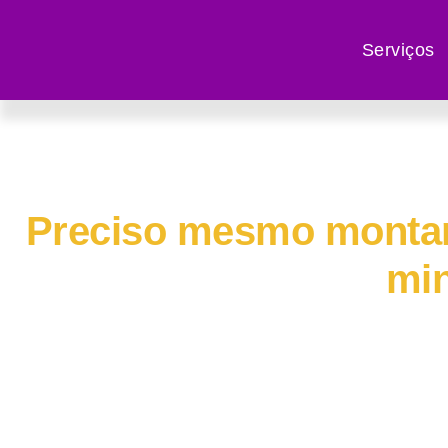
Serviços
Preciso mesmo montar
mi
Vamos refletir se vale mesmo à pena inv
on