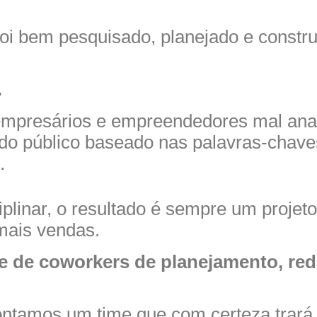
 foi bem pesquisado, planejado e constru
.
 empresários e empreendedores mal ana
o público baseado nas palavras-chaves
.
linar, o resultado é sempre um projeto 
mais vendas.
 de coworkers de planejamento, red
ntamos um time que com certeza trará