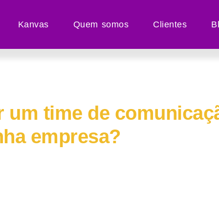
Kanvas
Quem somos
Clientes
B
Hub /
Planejamento
 um time de comunicaçã
nha empresa?
estir numa estrutura de comunicação para ge
line para a sua marca