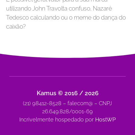
utilizando John Travolta confuso, Nazaré
Tedesco calculando ou o meme do dança do
caixão?
Kamus © 2016 / 2026
(21) 98412-8528 – falecom@ – CNPJ
26.649.828/0001-69
Incrivelmente hospedado por
HostWP