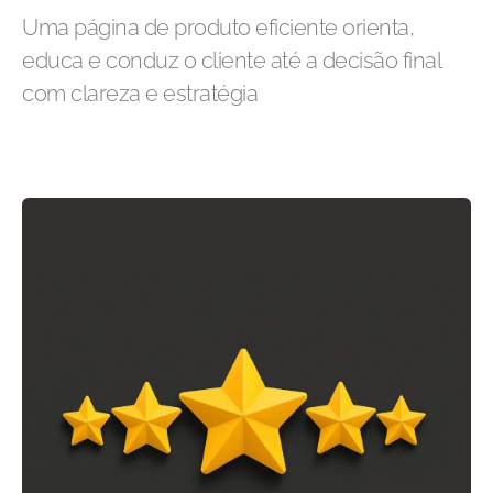
Uma página de produto eficiente orienta,
educa e conduz o cliente até a decisão final
com clareza e estratégia