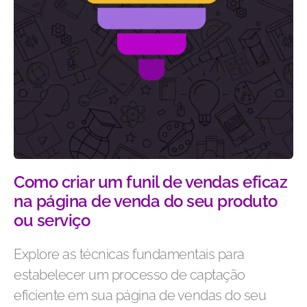
Como criar um funil de vendas eficaz
na página de venda do seu produto
ou serviço
Explore as técnicas fundamentais para
estabelecer um processo de captação
eficiente em sua página de vendas do seu