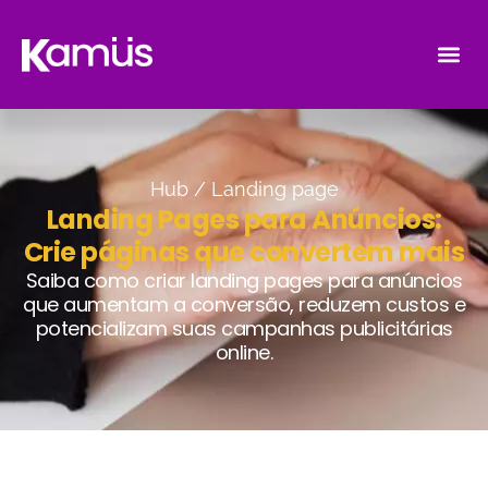
Hub /
Landing page
Landing Pages para Anúncios:
Crie páginas que convertem mais
Saiba como criar landing pages para anúncios
que aumentam a conversão, reduzem custos e
potencializam suas campanhas publicitárias
online.