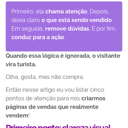
Primeiro, ela
chama atenção
. Depois,
deixa claro
o que está sendo vendido
.
Em seguida,
remove dúvidas
. E por fim,
conduz para a ação
.
Quando essa lógica é ignorada, o visitante
vira turista.
Olha, gosta, mas não compra.
Então nesse artigo eu vou listar cinco
pontos de atenção para nós
criarmos
páginas de vendas que realmente
vendem
!
Primeiro ponto: clareza visual