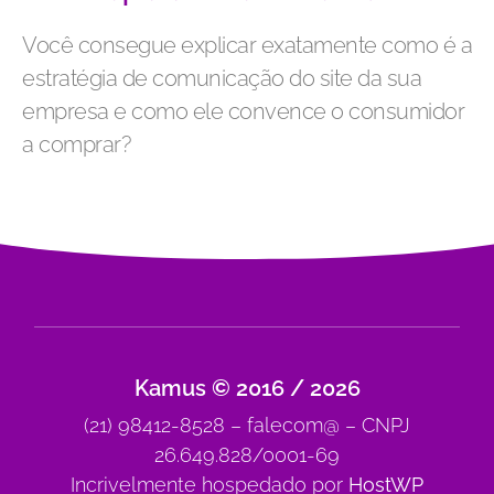
Você consegue explicar exatamente como é a
estratégia de comunicação do site da sua
empresa e como ele convence o consumidor
a comprar?
Kamus © 2016 / 2026
(21) 98412-8528 – falecom@ – CNPJ
26.649.828/0001-69
Incrivelmente hospedado por
HostWP