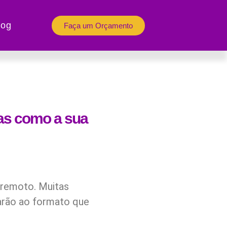
log
Faça um Orçamento
as como a sua
 remoto. Muitas
rão ao formato que