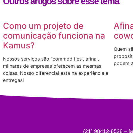
Outros artigos sobre esse tema
Como um projeto de
Afin
comunicação funciona na
cowo
Kamus?
Quem sã
proposit
Nossos serviços são “commodities”, afinal,
podem a
milhares de empresas oferecem as mesmas
coisas. Nosso diferencial está na experiência e
entregas!
(21) 98412-8528 – 