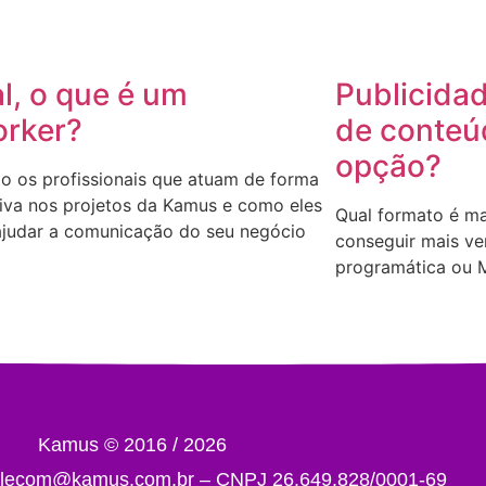
al, o que é um
Publicida
rker?
de conteú
opção?
o os profissionais que atuam de forma
iva nos projetos da Kamus e como eles
Qual formato é ma
judar a comunicação do seu negócio
conseguir mais ve
programática ou 
Kamus © 2016 / 2026
falecom@kamus.com.br – CNPJ 26.649.828/0001-69