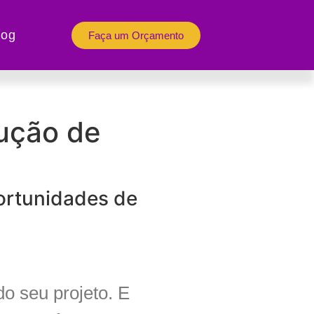
log
Faça um Orçamento
dução de
portunidades de
o seu projeto. E