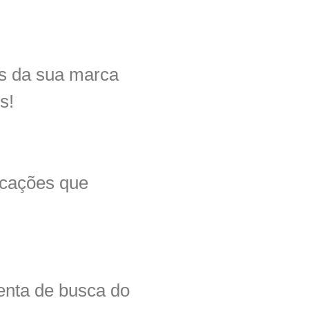
s da sua marca
s!
icações que
enta de busca do