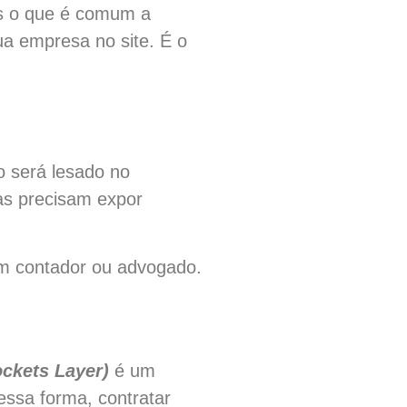
as o que é comum a
ua empresa no site. É o
o será lesado no
as precisam expor
m contador ou advogado.
ckets Layer)
é um
ssa forma, contratar