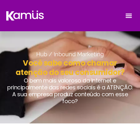
Hub /
Inbound Marketing
Você sabe como chamar
atenção do seu consumidor?
O bem mais valoroso da Internet e
principalmente das redes sociais é a ATENÇÃO.
A sua empresa produz conteúdo com esse
foco?