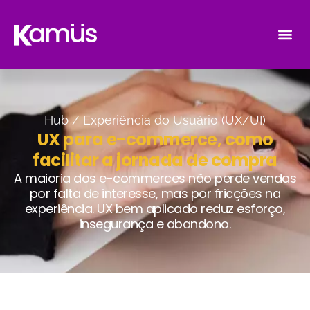
Hub /
Experiência do Usuário (UX/UI)
UX para e-commerce, como
facilitar a jornada de compra
A maioria dos e-commerces não perde vendas
por falta de interesse, mas por fricções na
experiência. UX bem aplicado reduz esforço,
insegurança e abandono.