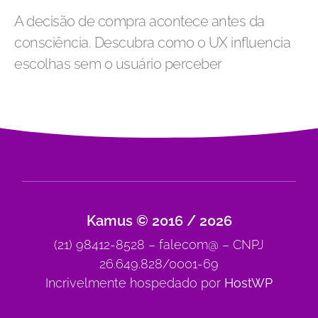
A decisão de compra acontece antes da
consciência. Descubra como o UX influencia
escolhas sem o usuário perceber
Kamus © 2016 / 2026
(21) 98412-8528 – falecom@ – CNPJ
26.649.828/0001-69
Incrivelmente hospedado por
HostWP