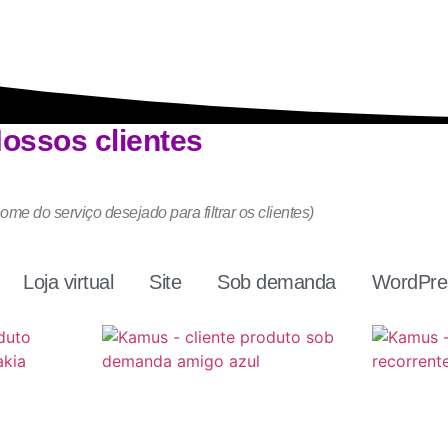
ossos clientes
ome do serviço desejado para filtrar os clientes)
Loja virtual
Site
Sob demanda
WordPres