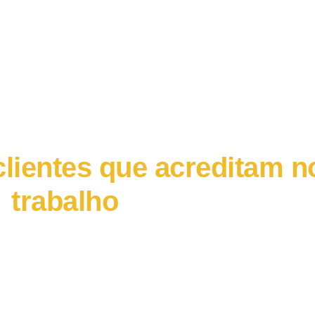
Clientes
lientes que acreditam n
trabalho
valor paras suas marcas e empres