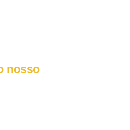
o nosso
as