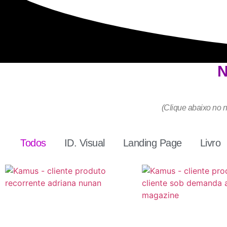
N
(Clique abaixo no n
Todos
ID. Visual
Landing Page
Livro