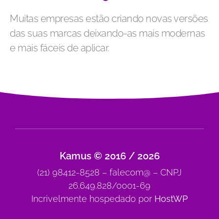
Muitas empresas estão criando novas versões
das suas marcas deixando-as mais modernas
e mais fáceis de aplicar.
Kamus © 2016 / 2026
(21) 98412-8528 – falecom@ – CNPJ
26.649.828/0001-69
Incrivelmente hospedado por
HostWP