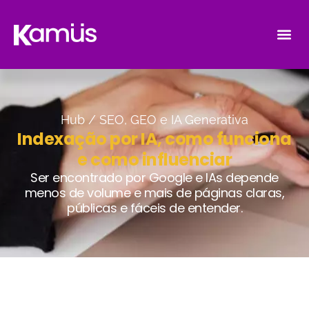
Hub /
SEO, GEO e IA Generativa
Indexação por IA, como funciona
e como influenciar
Ser encontrado por Google e IAs depende
menos de volume e mais de páginas claras,
públicas e fáceis de entender.