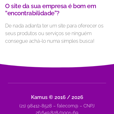
O site da sua empresa é bom em
“encontrabilidade”?
De nada adianta ter um site para oferecer os
seus produtos ou serviços se ninguém
consegue achá-lo numa simples busca!
Kamus © 2016 / 2026
(21) 98412-8528 – falecom@ – CNPJ
26.649.828/0001-69