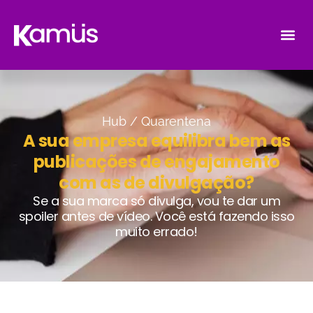
Hub /
Quarentena
A sua empresa equilibra bem as
publicações de engajamento
com as de divulgação?
Se a sua marca só divulga, vou te dar um
spoiler antes de vídeo. Você está fazendo isso
muito errado!