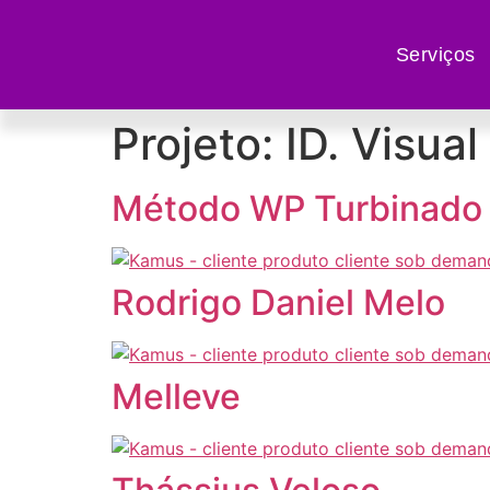
Serviços
Projeto:
ID. Visual
Método WP Turbinado
Rodrigo Daniel Melo
Melleve