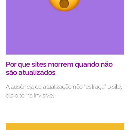
Por que sites morrem quando não
são atualizados
A ausência de atualização não “estraga” o site,
ela o torna invisível