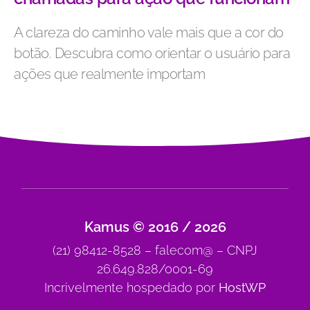
A clareza do caminho vale mais que a cor do
botão. Descubra como orientar o usuário para
ações que realmente importam
Kamus © 2016 / 2026
(21) 98412-8528 – falecom@ – CNPJ
26.649.828/0001-69
Incrivelmente hospedado por
HostWP