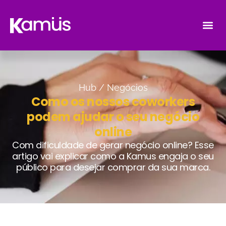
Hub /
Negócios
Como os nossos coworkers
podem ajudar o seu negócio
online
Com dificuldade de gerar negócio online? Esse
artigo vai explicar como a Kamus engaja o seu
público para desejar comprar da sua marca.