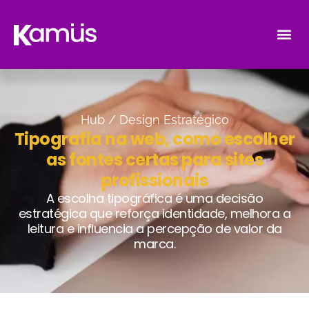
Hub /
Design Estratégico
Tipografia na web, como escolher
as fontes certas para sites
profissionais
A escolha tipográfica é uma decisão
estratégica que reforça identidade, melhora a
leitura e influencia a percepção de valor da
marca.