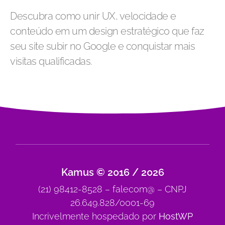
Descubra como unir UX, velocidade e
conteúdo em um design estratégico que faz
seu site subir no Google e conquistar mais
visitas qualificadas.
Kamus © 2016 / 2026
(21) 98412-8528 – falecom@ – CNPJ
26.649.828/0001-69
Incrivelmente hospedado por
HostWP