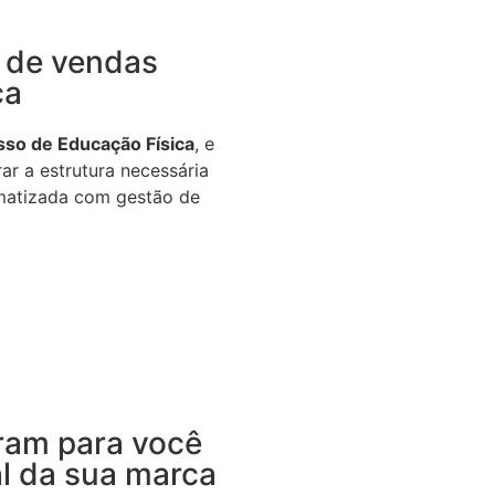
 de vendas
ca
so de Educação Física
, e
r a estrutura necessária
omatizada com gestão de
ram para você
al da sua marca