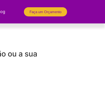
log
Faça um Orçamento
ão ou a sua