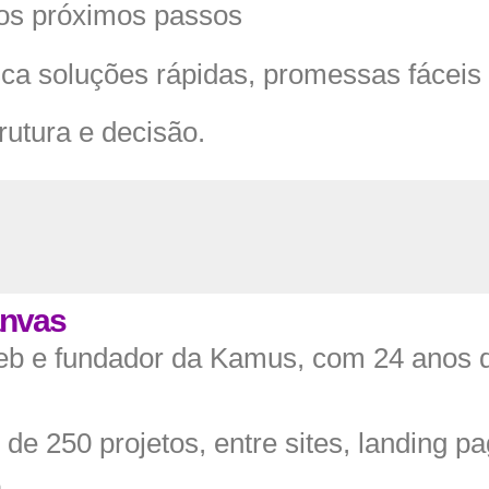
r os próximos passos
a soluções rápidas, promessas fáceis o
rutura e decisão.
anvas
web e fundador da Kamus, com 24 anos d
e 250 projetos, entre sites, landing pag
.