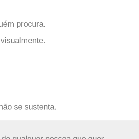
guém procura.
 visualmente.
não se sustenta.
 de qualquer pessoa que quer