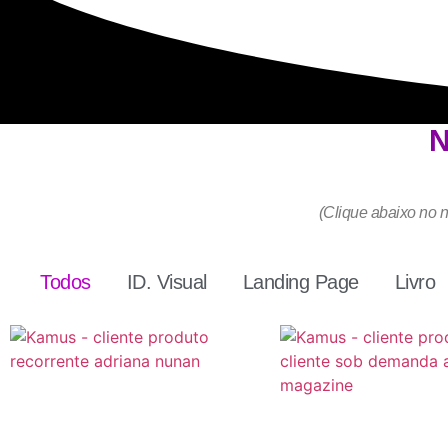
N
(Clique abaixo no n
Todos
ID. Visual
Landing Page
Livro