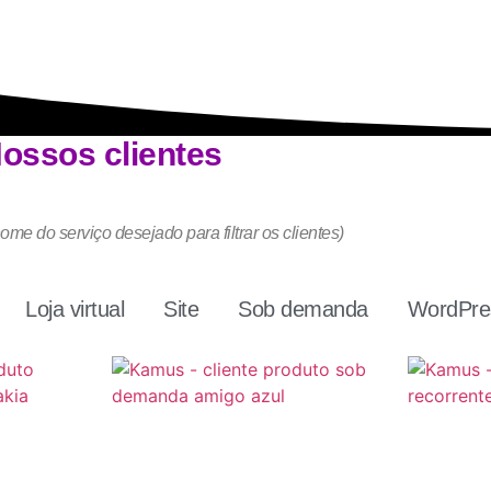
ossos clientes
ome do serviço desejado para filtrar os clientes)
Loja virtual
Site
Sob demanda
WordPres