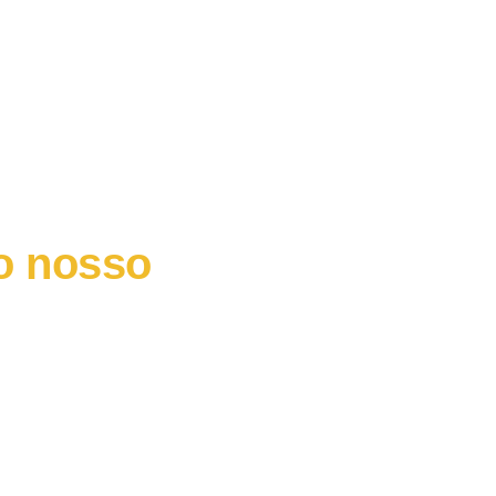
o nosso
as