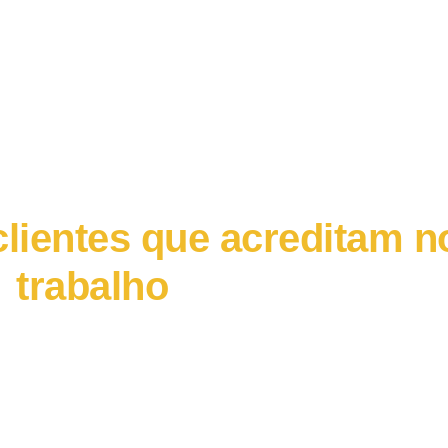
Clientes
lientes que acreditam n
trabalho
valor paras suas marcas e empres